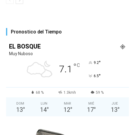
Pronostico del Tiempo
EL BOSQUE
Muy Nuboso
°
9.2
°
C
7.1
°
6.5
68 %
1.3kmh
59 %
DOM
LUN
MAR
MIÉ
JUE
13
°
14
°
12
°
17
°
13
°