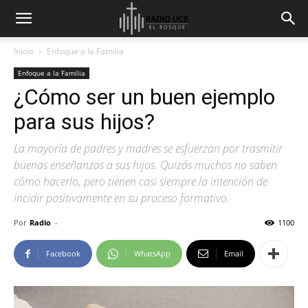
Inicio
Enfoque a la Familia
Enfoque a la Familia
¿Cómo ser un buen ejemplo
para sus hijos?
La mayoría de padres y madres se esfuerzan por trasmitir
buenas enseñanzas a sus hijos. Quizás muchos no saben
cómo hacerlo, pero tienen casi siempre la intención de
incidir positivamente en su proceso formativo.
Por
Radio
-
1100
Facebook
WhatsApp
Email