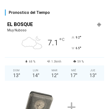
Pronostico del Tiempo
EL BOSQUE
Muy Nuboso
°
9.2
°
C
7.1
°
6.5
68 %
1.3kmh
59 %
DOM
LUN
MAR
MIÉ
JUE
13
°
14
°
12
°
17
°
13
°