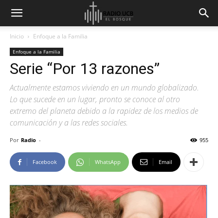
Inicio
Enfoque a la Familia
Enfoque a la Familia
Serie “Por 13 razones”
Actualmente estamos viviendo en un mundo globalizado.
Lo que sucede en un lugar, pronto se conoce al otro
extremo del planeta debido a la rapidez de los medios de
comunicación y a las redes sociales.
Por
Radio
-
955
Facebook
WhatsApp
Email