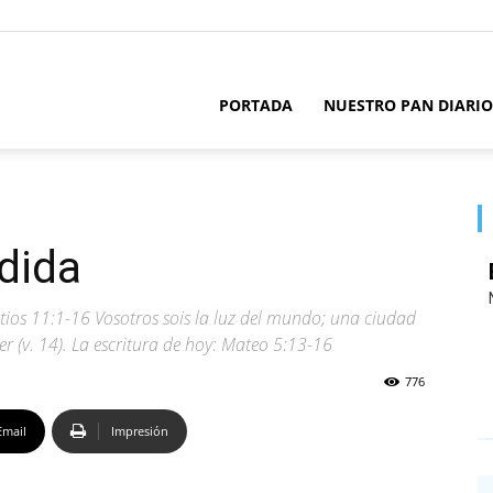
PORTADA
NUESTRO PAN DIARIO
ndida
ios 11:1-16 Vosotros sois la luz del mundo; una ciudad
 (v. 14). La escritura de hoy: Mateo 5:13-16
776
Email
Impresión