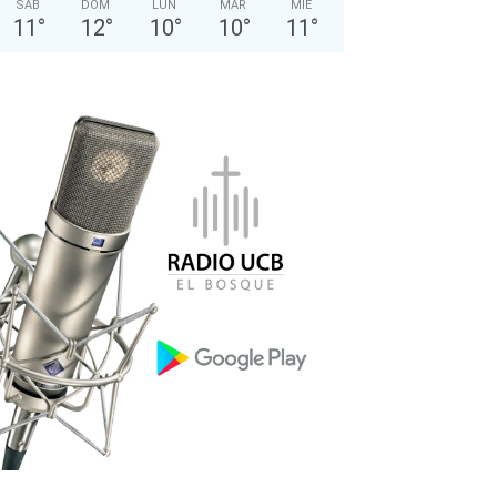
SÁB
DOM
LUN
MAR
MIÉ
11
°
12
°
10
°
10
°
11
°