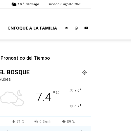
C
7.8
sábado 8 agosto 2026
Santiago
ENFOQUE A LA FAMILIA
Pronostico del Tiempo
EL BOSQUE
Nubes
°
7.6
°
C
7.4
°
5.7
71 %
0.9kmh
89 %