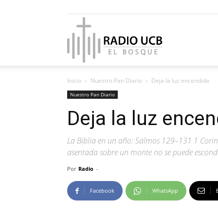
Radio
Inicio
Nuestro Pan Diario
Deja la luz encendida
UCB
Nuestro Pan Diario
Deja la luz ence
La Biblia en un año: Salmos 129–131 1 Corint
El
asentada sobre un monte no se puede esconder
Por
Radio
-
Facebook
WhatsApp
Bosque